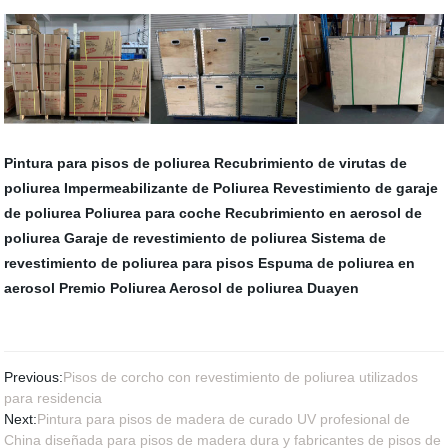
Pintura para pisos de poliurea
Recubrimiento de virutas de
poliurea
Impermeabilizante de Poliurea
Revestimiento de garaje
de poliurea
Poliurea para coche
Recubrimiento en aerosol de
poliurea
Garaje de revestimiento de poliurea
Sistema de
revestimiento de poliurea para pisos
Espuma de poliurea en
aerosol
Premio Poliurea
Aerosol de poliurea Duayen
Previous:
Pisos de corcho con revestimiento de poliurea utilizados
para residencia
Next:
Pintura para pisos de madera de curado UV profesional de
China diseñada para pisos de madera dura y fabricantes de pisos de