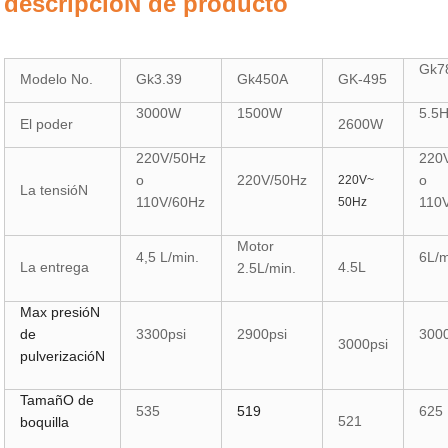
descripcióN de producto
Gk7
Modelo No.
Gk3.39
Gk450A
GK-495
3000W
1500W
5.5
El poder
2600W
220V/50Hz
220
o
220V/50Hz
o
220V~
La tensióN
110V/60Hz
110
50Hz
Motor
4,5 L/min.
6L/m
La entrega
4.5L
2.5L/min.
Max presióN
de
3300psi
2900psi
300
3000psi
pulverizacióN
TamañO de
535
519
625
521
boquilla