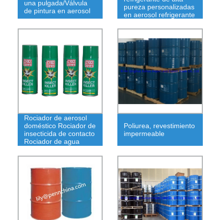
una pulgada/Válvula
pureza personalizadas
de pintura en aerosol
en aerosol refrigerante
R600A
Rociador de aerosol
doméstico Rociador de
Poliurea, revestimiento
insecticida de contacto
impermeable
Rociador de agua