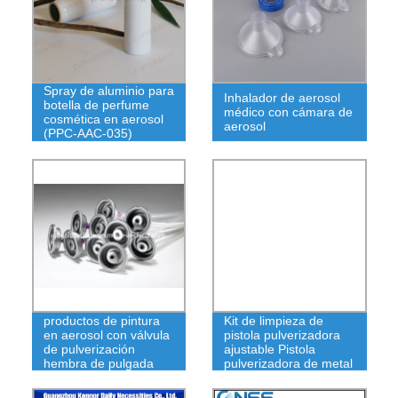
Spray de aluminio para
Inhalador de aerosol
botella de perfume
médico con cámara de
cosmética en aerosol
aerosol
(PPC-AAC-035)
productos de pintura
Kit de limpieza de
en aerosol con válvula
pistola pulverizadora
de pulverización
ajustable Pistola
hembra de pulgada
pulverizadora de metal