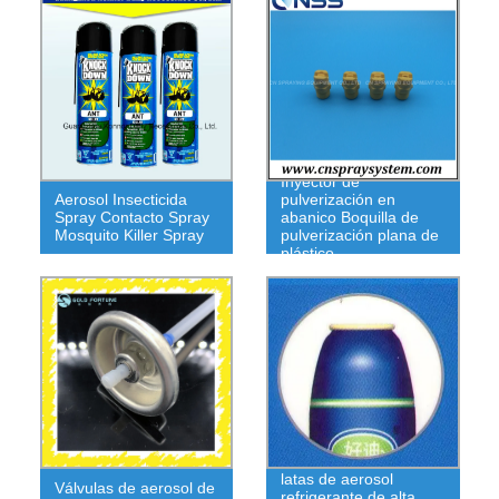
Inyector de
Aerosol Insecticida
pulverización en
Spray Contacto Spray
abanico Boquilla de
Mosquito Killer Spray
pulverización plana de
plástico
Diferentes colores de
latas de aerosol
Válvulas de aerosol de
refrigerante de alta