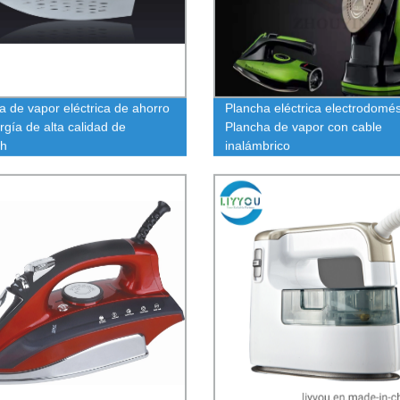
a de vapor eléctrica de ahorro
Plancha eléctrica electrodomés
rgía de alta calidad de
Plancha de vapor con cable
ch
inalámbrico