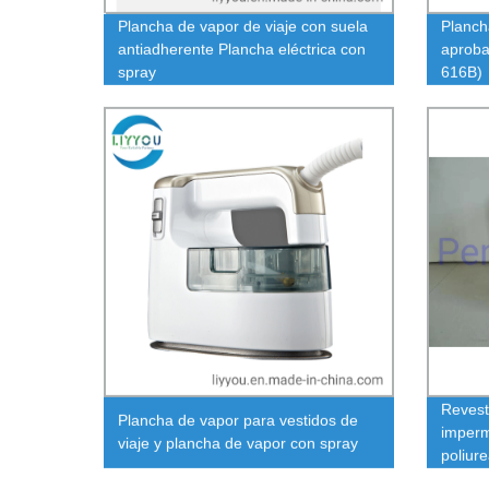
Plancha de vapor de viaje con suela
Planch
antiadherente Plancha eléctrica con
aproba
spray
616B)
Revest
Plancha de vapor para vestidos de
imperm
viaje y plancha de vapor con spray
poliur