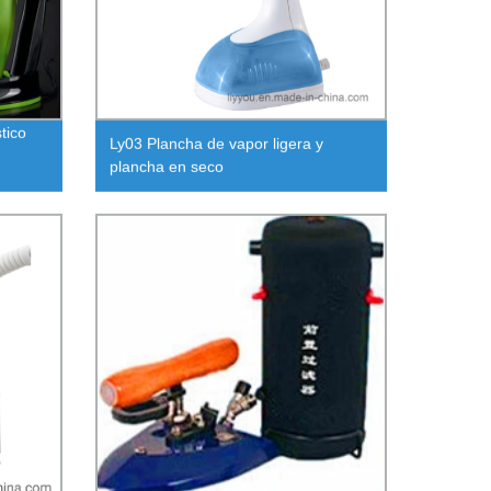
tico
Ly03 Plancha de vapor ligera y
plancha en seco