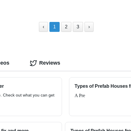
‹
1
2
3
›
deos
Reviews
er
Types of Prefab Houses 
re. Check out what you can get
A Pre
 fix and more
Types of Prefab Houses f