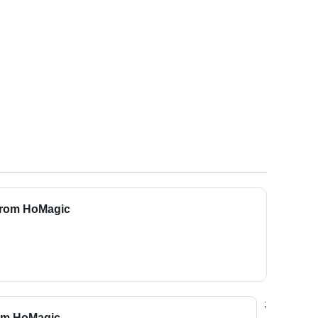
from HoMagic
;
rom HoMagic