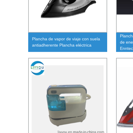
Planch
Plancha de vapor de viaje con suela
de ene
antiadherente Plancha eléctrica
Ennte