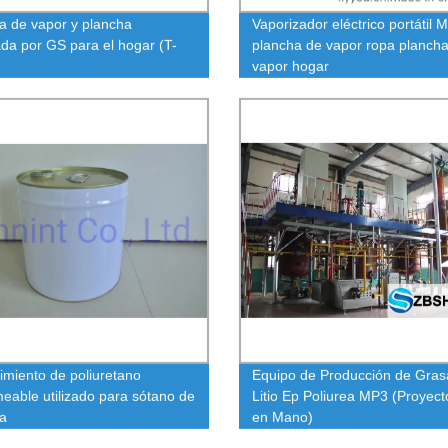
a de vapor y plancha
Vaporizador eléctrico portátil M
da por GS para el hogar (T-
plancha de vapor ropa planch
vapor hogar
imiento de poliuretano
Equipo de Producción de Gras
eable utilizado para sótano de
Litio Ep Poliurea MP3 (Proyect
ea
en Mano)