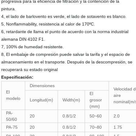
progresiva para la eficiencia de filtración y la contención de la
pintura.
4, el lado de barlovento es verde, el lado de sotavento es blanco.
5, Nonflammability, resistencia al calor de 170ºC.
6, retardante de llama el punto de acuerdo con la norma industrial
alemana DIN 4102 F1.
7, 100% de humedad resistente.
8, El embalaje de compresión puede salvar la tarifa y el espacio de
almacenamiento en el transporte. Después de la descompresión, se
recuperará su estado original
Especificación:
Dimensiones
Velocidad 
El
El
aire
modelo
Longitud(m)
Width(m)
grosor
nominal(m/
(mm)
PA-
20
0.8/1/2
50~60
2.0
50/60
PA-75
20
0.8/1/2
70~80
1.75