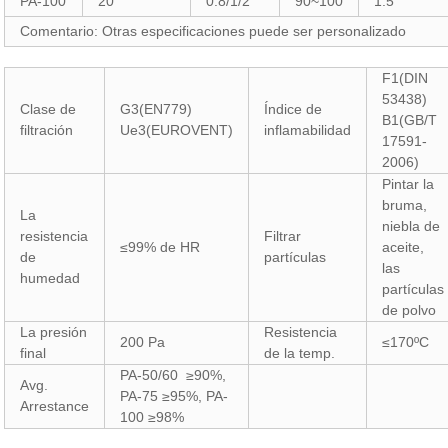
PA-100
20
0.8/1/2
90~100
1.5
Comentario: Otras especificaciones puede ser personalizado
F1(DIN
53438)
Clase de
G3(EN779)
Índice de
B1(GB/T
filtración
Ue3(EUROVENT)
inflamabilidad
17591-
2006)
Pintar la
bruma,
La
niebla de
resistencia
Filtrar
≤99% de HR
aceite,
de
partículas
las
humedad
partículas
de polvo
La presión
Resistencia
200 Pa
≤170ºC
final
de la temp.
PA-50/60 ≥90%,
Avg.
PA-75 ≥95%, PA-
Arrestance
100 ≥98%