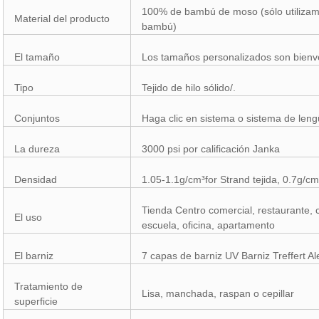
100% de bambú de moso (sólo utiliza
Material del producto
bambú)
El tamaño
Los tamaños personalizados son bienv
Tipo
Tejido de hilo sólido/.
Conjuntos
Haga clic en sistema o sistema de leng
La dureza
3000 psi por calificación Janka
Densidad
1.05-1.1g/cm³for Strand tejida, 0.7g/c
Tienda Centro comercial, restaurante, c
El uso
escuela, oficina, apartamento
El barniz
7 capas de barniz UV Barniz Treffert A
Tratamiento de
Lisa, manchada, raspan o cepillar
superficie