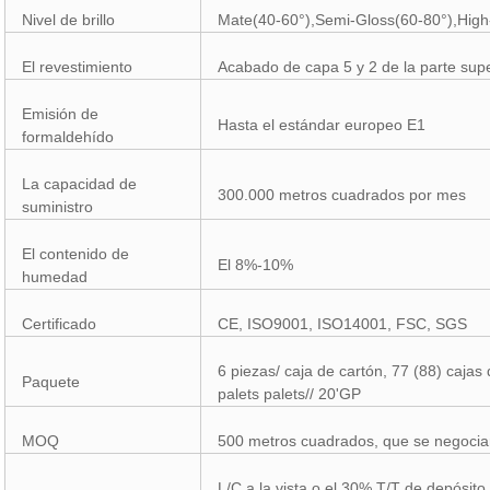
Nivel de brillo
Mate(40-60°),Semi-Gloss(60-80°),High
El revestimiento
Acabado de capa 5 y 2 de la parte supe
Emisión de
Hasta el estándar europeo E1
formaldehído
La capacidad de
300.000 metros cuadrados por mes
suministro
El contenido de
El 8%-10%
humedad
Certificado
CE, ISO9001, ISO14001, FSC, SGS
6 piezas/ caja de cartón, 77 (88) cajas
Paquete
palets palets// 20'GP
MOQ
500 metros cuadrados, que se negocia
L/C a la vista o el 30% T/T de depósit