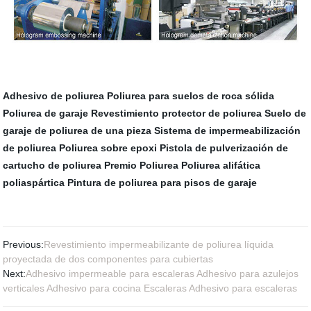
Adhesivo de poliurea
Poliurea para suelos de roca sólida
Poliurea de garaje
Revestimiento protector de poliurea
Suelo de
garaje de poliurea de una pieza
Sistema de impermeabilización
de poliurea
Poliurea sobre epoxi
Pistola de pulverización de
cartucho de poliurea
Premio Poliurea
Poliurea alifática
poliaspártica
Pintura de poliurea para pisos de garaje
Previous:
Revestimiento impermeabilizante de poliurea líquida
proyectada de dos componentes para cubiertas
Next:
Adhesivo impermeable para escaleras Adhesivo para azulejos
verticales Adhesivo para cocina Escaleras Adhesivo para escaleras