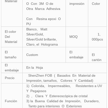
Material
O Con 3M O de
impresión
Color
Otra Marca Adhesiva
Con Resina epoxi O
PU
Blanco, Matt
El color
Silver/Gold,
1,
Del
MOQ
Silver/Gold brillante,
000pcs
Material
Claro, el Holograma
El
El
Custom
El
tamaño
embalaje
cartón
El
En la Hoja
embalaje
ShenZhen FOB ( Basados En Material de
Precio
Impresión, tamaños, Colores Y Cantidad)
1) Colorida, Impermeables, Resistentes a UV
Y Pegajosos
2) , Clara Y Estereoscópica de cristal
Función
3) la Buena Calidad de Impresión, Duradero,
Tanto para interiores O Exteriores