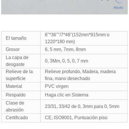
6''*36''''/7*48''(152mm*915mm o
El tamaño
1220*180 mm)
Grosor
6, 5 mm, 7mm, 8mm
La capa de
0, 3Mm, 0, 5, 0, 7 mm
desgaste
Relieve de la
Relieve profundo, Madera, madera
superficie
fina, mano desechado
Material
PVC virgen
Respaldo
Haga clic en Sistema
Clase de
23/31, 33/42 de 0, 3mm para 0, 5mm
abrasión
Certificado
CE, ISO9001, Puntuación piso