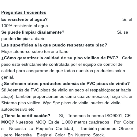
Preguntas frecuentes
Es resistente al agua?
Sí, el
100% resistente al agua.
Se puede limpiar diariamente?
Sí, se
pueden limpiar a diario.
Las superficies a la que puedo respetar este piso?
Mejor atenerse sobre terreno llano
¿Cómo garantizar la calidad de su piso vinílico de PVC?
Cada
paso está estrictamente controlada por el equipo de control de
calidad para asegurarse de que todos nuestros productos salen
genial.
¿Se ofrecen otros productos además de PVC pisos de vinilo?
Sí! Además de PVC pisos de vinilo en seco el respaldo(pegar hacia
abajo), también proporcionamos como cuarzo mosaico, haga clic en
Sistema piso vinílico, Wpc Spc pisos de vinilo, suelos de vinilo
autoadhesivo etc
¿Tiene la certificación?
Sí, Tenemos la norma ISO9001, CE...
MOQ?
Nuestros MOQ Es de 1.000 metros cuadrados Por Color,
si Necesita La Pequeña Cantidad, También podemos Ofrecer
, pero Necesita Elegir el Color En Nuestro Stock.