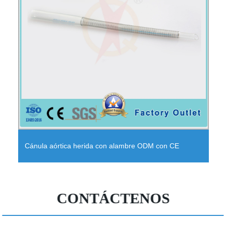
Antique/Antigua/Palo de rosa/Placas de mármol de
madera negra para pared/piso/revestimiento
CONTÁCTENOS