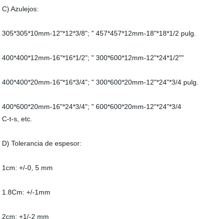
C) Azulejos:
305*305*10mm-12"*12*3/8"; " 457*457*12mm-18"*18*1/2 pulg.
400*400*12mm-16"*16*1/2"; " 300*600*12mm-12"*24*1/2""
400*400*20mm-16"*16*3/4"; " 300*600*20mm-12"*24"*3/4 pulg.
400*600*20mm-16"*24*3/4"; " 600*600*20mm-12"*24"*3/4
C-t-s, etc.
D) Tolerancia de espesor:
1cm: +/-0, 5 mm
1.8Cm: +/-1mm
2cm: +1/-2 mm