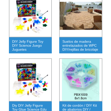
DIY Jelly Figure Toy
Suelos de madera
DIY Science Juego
entrelazados de WPC
Juguetes
DIY/rejillas de bricolaje
Diy DIY Jelly Figure
Kit de cordón / DIY Kit
Toy Glue Science Edu
de abalorios DIY /