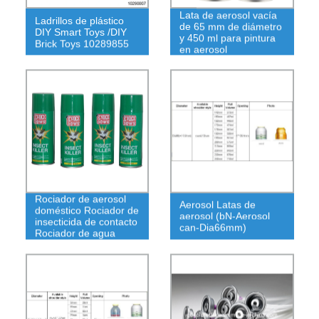
Lata de aerosol vacía
Ladrillos de plástico
de 65 mm de diámetro
DIY Smart Toys /DIY
y 450 ml para pintura
Brick Toys 10289855
en aerosol
Rociador de aerosol
Aerosol Latas de
doméstico Rociador de
aerosol (bN-Aerosol
insecticida de contacto
can-Dia66mm)
Rociador de agua