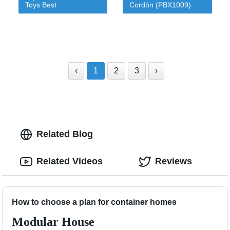
Toys Best
Cordón (PBX1009)
‹
1
2
3
›
Related Blog
Related Videos
Reviews
How to choose a plan for container homes
Modular House