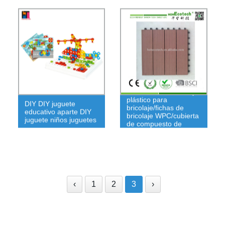
Cubierta de madera y
plástico para
DIY DIY juguete
bricolaje/fichas de
educativo aparte DIY
bricolaje WPC/cubierta
juguete niños juguetes
de compuesto de
madera para bricolaje
‹
1
2
3
›