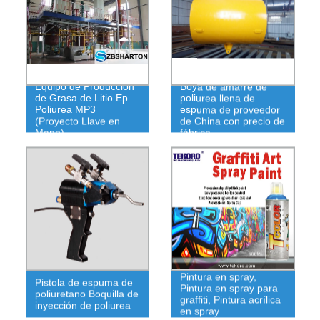
Equipo de Producción
Boya de amarre de
de Grasa de Litio Ep
poliurea llena de
Poliurea MP3
espuma de proveedor
(Proyecto Llave en
de China con precio de
Mano)
fábrica
Pintura en spray,
Pistola de espuma de
Pintura en spray para
poliuretano Boquilla de
graffiti, Pintura acrílica
inyección de poliurea
en spray