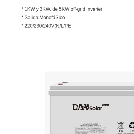
* 1KW y 3KW, de 5KW off-grid Inverter
* Salida:MonofáSico
* 220/230/240V(N/L/PE