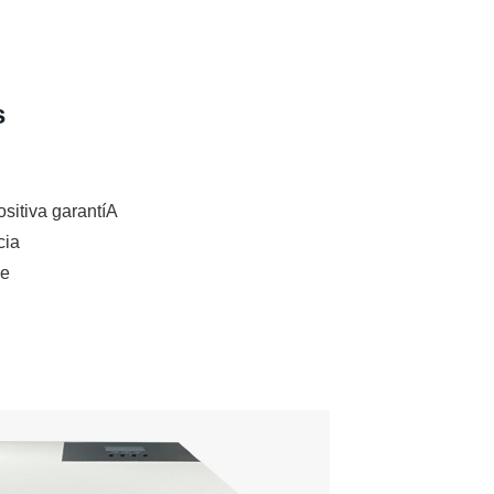
s
ositiva garantíA
cia
le