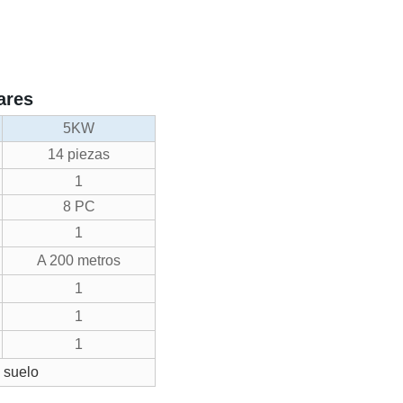
ares
5KW
14 piezas
1
8 PC
1
A 200 metros
1
1
1
 suelo