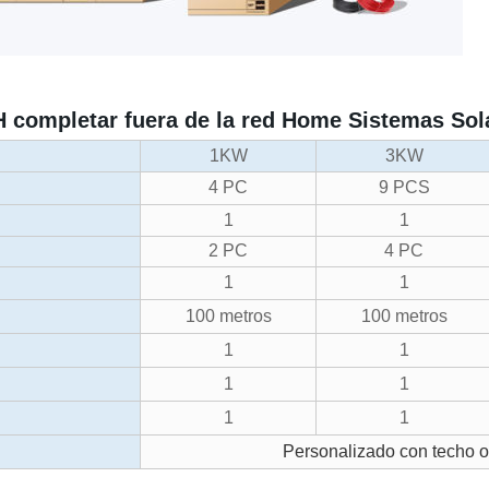
 completar fuera de la red Home Sistemas Sol
1KW
3KW
4 PC
9 PCS
1
1
2 PC
4 PC
1
1
100 metros
100 metros
1
1
1
1
1
1
Personalizado con techo o