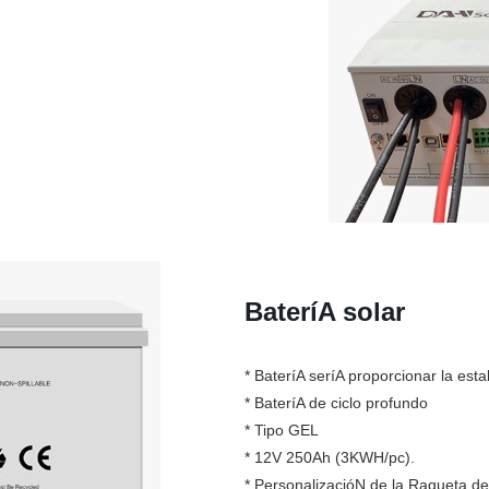
BateríA solar
* BateríA seríA proporcionar la est
* BateríA de ciclo profundo
* Tipo GEL
* 12V 250Ah (3KWH/pc).
* PersonalizacióN de la Raqueta de