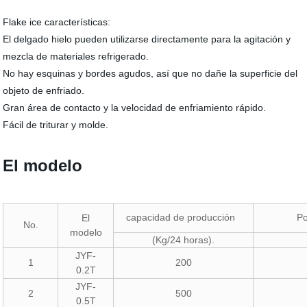
Flake ice características:
El delgado hielo pueden utilizarse directamente para la agitación y
mezcla de materiales refrigerado.
No hay esquinas y bordes agudos, así que no dañe la superficie del
objeto de enfriado.
Gran área de contacto y la velocidad de enfriamiento rápido.
Fácil de triturar y molde.
El modelo
capacidad de producción
Po
El
No.
modelo
(Kg/24 horas).
JYF-
1
200
0.2T
JYF-
2
500
0.5T