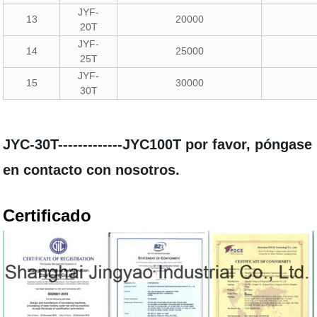
JYF-
13
20000
20T
JYF-
14
25000
25T
JYF-
15
30000
30T
JYC-30T-------------JYC100T por favor, póngase
en contacto con nosotros.
Certificado