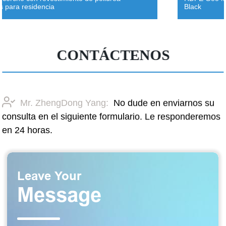
de pe
lack
de ag
CONTÁCTENOS
Mr. ZhengDong Yang:
No dude en enviarnos su
consulta en el siguiente formulario. Le responderemos
en 24 horas.