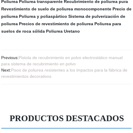
Poliurea
Poliurea transparente
Recubrimiento de poliurea pura
Revestimiento de suelo de poliurea monocomponente
Precio de
poliurea
Poliurea y poliaspártico
Sistema de pulverización de
poliurea
Precios de revestimiento de poliurea
Poliurea para
suelos de roca sólida
Poliurea Uretano
Previous:
Pistola de recubrimiento en polvo electrostático manual
para sistema de recubrimiento en polvo
Next:
Pisos de poliurea resistentes a los impactos para la fábrica de
revestimientos decorativos
PRODUCTOS DESTACADOS