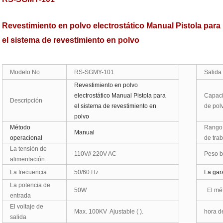
Revestimiento en polvo electrostático Manual Pistola para
el sistema de revestimiento en polvo
Modelo No
RS-SGMY-101
Salida
Revestimiento en polvo
electrostático Manual Pistola para
Capaci
Descripción
el sistema de revestimiento en
de pol
polvo
Método
Rango 
Manual
operacional
de tra
La tensión de
110V// 220V AC
Peso b
alimentación
La frecuencia
50/60 Hz
La gar
La potencia de
50W
El mé
entrada
El voltaje de
Max. 100KV Ajustable ( ).
hora d
salida