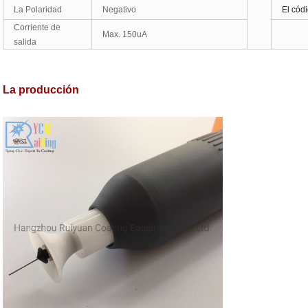
La Polaridad
Negativo
El cód
Corriente de
Max. 150uA
salida
La producción