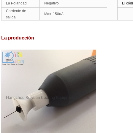
La Polaridad
Negativo
El cód
Corriente de
Max. 150uA
salida
La producción