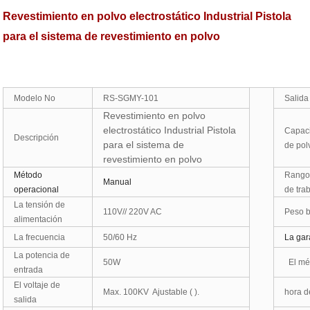
Revestimiento en polvo electrostático Industrial Pistola
para el sistema de revestimiento en polvo
Modelo No
RS-SGMY-101
Salida
Revestimiento en polvo
electrostático Industrial Pistola
Capaci
Descripción
para el sistema de
de pol
revestimiento en polvo
Método
Rango
Manual
operacional
de tra
La tensión de
110V// 220V AC
Peso b
alimentación
La frecuencia
50/60 Hz
La gar
La potencia de
50W
El mé
entrada
El voltaje de
Max. 100KV Ajustable ( ).
hora d
salida