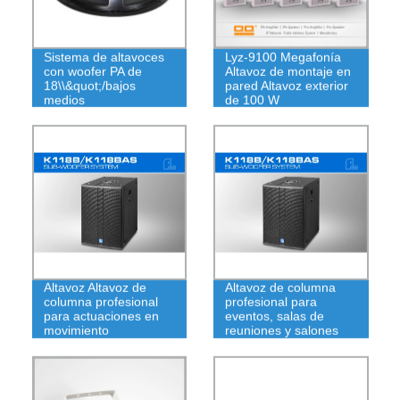
Sistema de altavoces
Lyz-9100 Megafonía
con woofer PA de
Altavoz de montaje en
18\\&quot;/bajos
pared Altavoz exterior
medios
de 100 W
Altavoz Altavoz de
Altavoz de columna
columna profesional
profesional para
para actuaciones en
eventos, salas de
movimiento
reuniones y salones