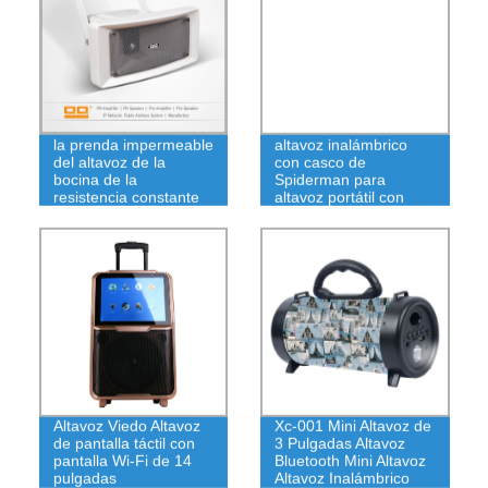
Altavoz al aire libre de
Gran oferta 2021,
la prenda impermeable
altavoz inalámbrico
del altavoz de la
con casco de
bocina de la
Spiderman para
resistencia constante
altavoz portátil con
para el uso industrial
Bluetooth
Altavoz Viedo Altavoz
Xc-001 Mini Altavoz de
de pantalla táctil con
3 Pulgadas Altavoz
pantalla Wi-Fi de 14
Bluetooth Mini Altavoz
pulgadas
Altavoz Inalámbrico