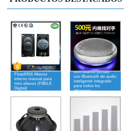
Mini altavoz portátil
Fbsp8956 Altavoz
con Bluetooth de audio
interno manual para
inteligente integrado
mini altavoz (FBELE
para todos los
Digital)
altavoces