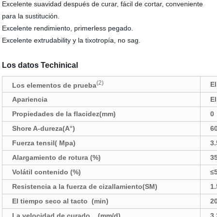
Excelente suavidad después de curar, fácil de cortar, conveniente
para la sustitución.
Excelente rendimiento, primerless pegado.
Excelente extrudability y la tixotropía, no sag.
Los datos Techinical
(2)
E
Los elementos de prueba
Apariencia
E
Propiedades de la flacidez(mm)
0
Shore A-dureza(A°)
6
Fuerza tensil( Mpa)
3.
Alargamiento de rotura (%)
3
Volátil contenido (%)
≤
Resistencia a la fuerza de cizallamiento(SM)
1.
El tiempo seco al tacto (min)
2
La velocidad de curado (mm/d)
3.