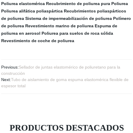
Poliurea elastomérica
Recubrimiento de poliurea pura
Poliurea
Poliurea alifática poliaspártica
Recubrimientos poliaspárticos
de poliurea
Sistema de impermeabilización de poliurea
Polímero
de poliurea
Revestimiento marino de poliurea
Espuma de
poliurea en aerosol
Poliurea para suelos de roca sólida
Revestimiento de coche de poliurea
Previous:
Sellador de juntas elastomérico de poliuretano para la
construcción
Next:
Tubo de aislamiento de goma espuma elastomérica flexible de
espesor total
PRODUCTOS DESTACADOS