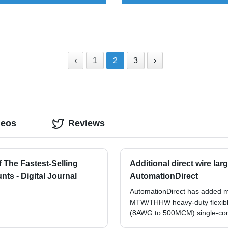
‹
1
2
3
›
deos
Reviews
 The Fastest-Selling
Additional direct wire la
ts - Digital Journal
AutomationDirect
AutomationDirect has added m
MTW/THHW heavy-duty flexible 
(8AWG to 500MCM) single-con