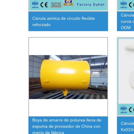
Cánula
Cánula aórtica de circuito flexible
curva 
reforzado
ODM
Boya de amarre de poliurea llena de
Cánula
espuma de proveedor de China con
Kx010
precio de fábrica