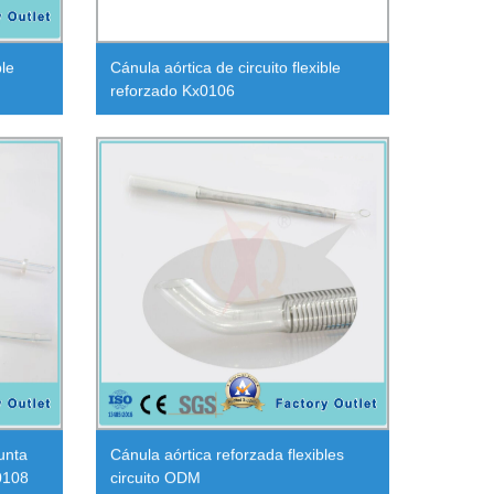
ble
Cánula aórtica de circuito flexible
reforzado Kx0106
unta
Cánula aórtica reforzada flexibles
0108
circuito ODM