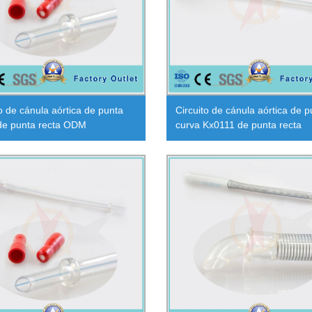
to de cánula aórtica de punta
Circuito de cánula aórtica de p
de punta recta ODM
curva Kx0111 de punta recta