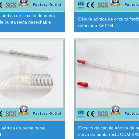
 aórtica de circuito de punta
Cánula aórtica de circuito flexi
de punta recta desechable
reforzado Kx0104
 aórtica de punta curva
Circuito de cánula aórtica de p
4
curva de punta recta ODM KX