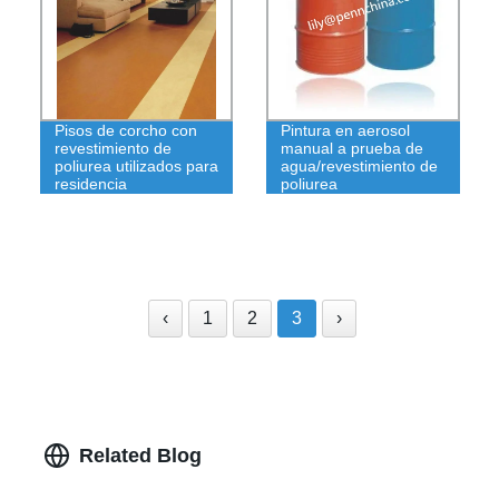
Pisos de corcho con
Pintura en aerosol
revestimiento de
manual a prueba de
poliurea utilizados para
agua/revestimiento de
residencia
poliurea
‹
1
2
3
›
Related Blog