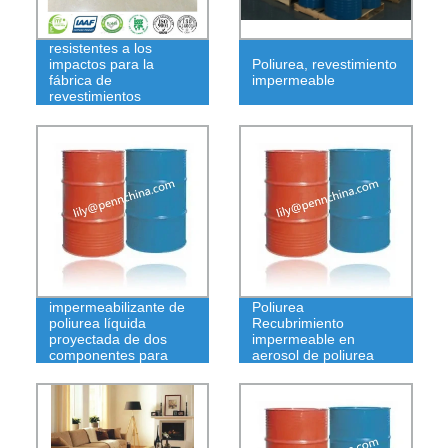
Pisos de poliurea
resistentes a los
impactos para la
Poliurea, revestimiento
fábrica de
impermeable
revestimientos
decorativos
Revestimiento
impermeabilizante de
Poliurea
poliurea líquida
Recubrimiento
proyectada de dos
impermeable en
componentes para
aerosol de poliurea
cubiertas