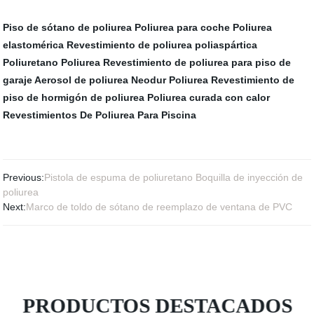
Piso de sótano de poliurea
Poliurea para coche
Poliurea
elastomérica
Revestimiento de poliurea poliaspártica
Poliuretano Poliurea
Revestimiento de poliurea para piso de
garaje
Aerosol de poliurea
Neodur Poliurea
Revestimiento de
piso de hormigón de poliurea
Poliurea curada con calor
Revestimientos De Poliurea Para Piscina
Previous:
Pistola de espuma de poliuretano Boquilla de inyección de
poliurea
Next:
Marco de toldo de sótano de reemplazo de ventana de PVC
PRODUCTOS DESTACADOS