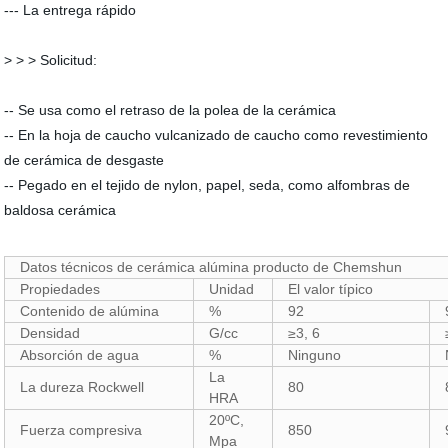
--- La entrega rápido
> > > Solicitud:
-- Se usa como el retraso de la polea de la cerámica
-- En la hoja de caucho vulcanizado de caucho como revestimiento
de cerámica de desgaste
-- Pegado en el tejido de nylon, papel, seda, como alfombras de
baldosa cerámica
Datos técnicos de cerámica alúmina producto de Chemshun
Propiedades
Unidad
El valor típico
Contenido de alúmina
%
92
Densidad
G/cc
≥3, 6
Absorción de agua
%
Ninguno
La
La dureza Rockwell
80
HRA
20ºC,
Fuerza compresiva
850
Mpa