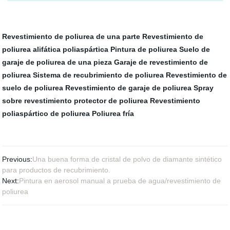
Revestimiento de poliurea de una parte
Revestimiento de
poliurea alifática poliaspártica
Pintura de poliurea
Suelo de
garaje de poliurea de una pieza
Garaje de revestimiento de
poliurea
Sistema de recubrimiento de poliurea
Revestimiento de
suelo de poliurea
Revestimiento de garaje de poliurea
Spray
sobre revestimiento protector de poliurea
Revestimiento
poliaspártico de poliurea
Poliurea fría
Previous:
Una buena forma de cristal de polvo de diamante sintético
para productos de recubrimiento.
Next:
Pintura en aerosol manual a prueba de agua/revestimiento de
poliurea