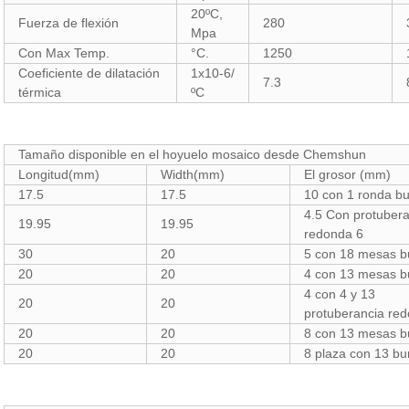
20ºC,
Fuerza de flexión
280
Mpa
Con Max Temp.
°C.
1250
Coeficiente de dilatación
1x10-6/
7.3
térmica
ºC
Tamaño disponible en el hoyuelo mosaico desde Chemshun
Longitud(mm)
Width(mm)
El grosor (mm)
17.5
17.5
10 con 1 ronda 
4.5 Con protuber
19.95
19.95
redonda 6
30
20
5 con 18 mesas 
20
20
4 con 13 mesas 
4 con 4 y 13
20
20
protuberancia re
20
20
8 con 13 mesas 
20
20
8 plaza con 13 b