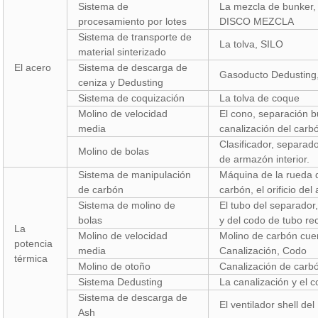
Sistema de
La mezcla de bunker, m
procesamiento por lotes
DISCO MEZCLA
Sistema de transporte de
La tolva, SILO
material sinterizado
El acero
Sistema de descarga de
Gasoducto Dedusting
ceniza y Dedusting
Sistema de coquización
La tolva de coque
Molino de velocidad
El cono, separación bu
media
canalización del car
Clasificador, separad
Molino de bolas
de armazón interior.
Sistema de manipulación
Máquina de la rueda d
de carbón
carbón, el orificio del
Sistema de molino de
El tubo del separador
bolas
y del codo de tubo re
La
Molino de velocidad
Molino de carbón cuer
potencia
media
Canalización, Codo
térmica
Molino de otoño
Canalización de carbó
Sistema Dedusting
La canalización y el 
Sistema de descarga de
El ventilador shell d
Ash