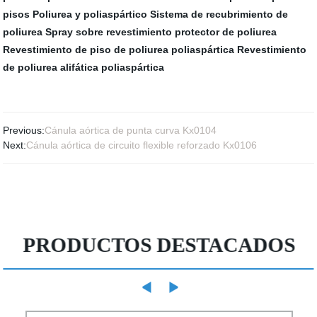
pisos
Poliurea y poliaspártico
Sistema de recubrimiento de
poliurea
Spray sobre revestimiento protector de poliurea
Revestimiento de piso de poliurea poliaspártica
Revestimiento
de poliurea alifática poliaspártica
Previous:
Cánula aórtica de punta curva Kx0104
Next:
Cánula aórtica de circuito flexible reforzado Kx0106
PRODUCTOS DESTACADOS