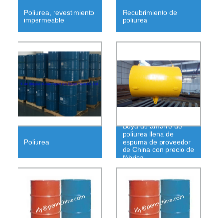
Poliurea, revestimiento
Recubrimiento de
impermeable
poliurea
Boya de amarre de
poliurea llena de
Poliurea
espuma de proveedor
de China con precio de
fábrica