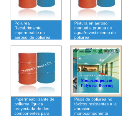
Poliurea
Pintura en aerosol
Recubrimiento
manual a prueba de
impermeable en
agua/revestimiento de
aerosol de poliurea
poliurea
Revestimiento
impermeabilizante de
Pisos de poliurea no
poliurea líquida
tóxicos resistentes a la
proyectada de dos
abrasión
componentes para
monocomponente
cubiertas