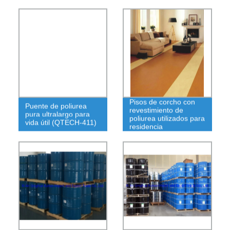
Pisos de corcho con
Puente de poliurea
revestimiento de
pura ultralargo para
poliurea utilizados para
vida útil (QTECH-411)
residencia