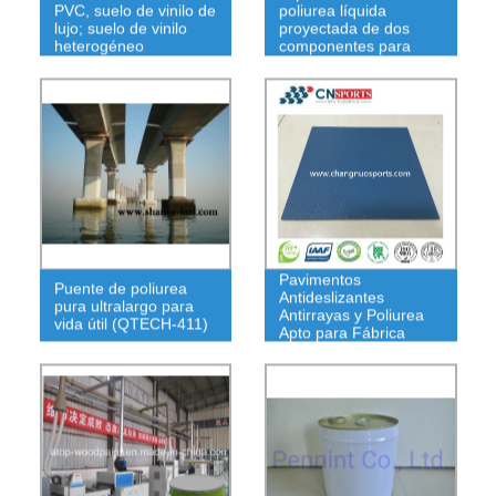
PVC, suelo de vinilo de
poliurea líquida
lujo; suelo de vinilo
proyectada de dos
heterogéneo
componentes para
cubiertas
Pavimentos
Puente de poliurea
Antideslizantes
pura ultralargo para
Antirrayas y Poliurea
vida útil (QTECH-411)
Apto para Fábrica