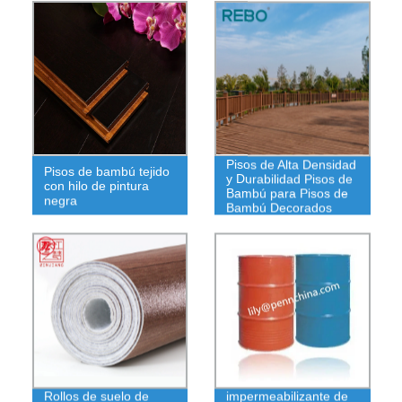
Pisos de Alta Densidad
Pisos de bambú tejido
y Durabilidad Pisos de
con hilo de pintura
Bambú para Pisos de
negra
Bambú Decorados
Revestimiento
Rollos de suelo de
impermeabilizante de