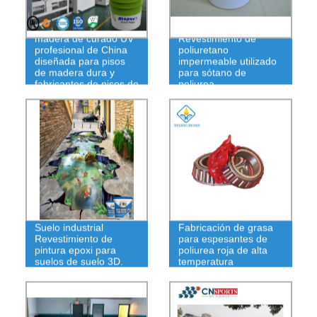
Pintura para pisos de
madera de curado UV
Revestimiento de
profesional de China
poliuretano
diseñada para pisos
impermeable utilizado
de madera dura y
para sótano de
fabricantes de pisos de
poliurea
madera
Suelo industrial
Fabricación de grasa
Revestimiento de
para espesantes de
pintura epoxi para
poliurea roja de alta
suelos de suelo 3D.
temperatura