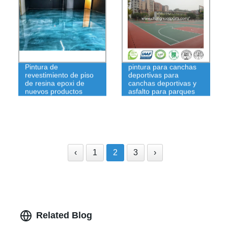
Suelos de goma de
Pintura de
pintura para canchas
revestimiento de piso
deportivas para
de resina epoxi de
canchas deportivas y
nuevos productos
asfalto para parques
infantiles
‹
1
2
3
›
Related Blog