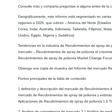
Consulte más y comparta preguntas si alguna antes de la
Geográficamente, este informe está segmentado en varias r
regiones a 2026, que cubren – América del Norte (Estados U
Corea, India, Australia, Indonesia, Tailandia, Filipinas, Ma
Unidos, Egipto, Nigeria y Sudáfrica)
Tendencias en la industria de Recubrimientos de spray de po
mercado – Recubrimientos de spray de poliurea el crecimien
Recubrimientos de spray de poliurea Market Change Focus
Obtenga una copia de muestra del Informe del mercado R
Puntos principales de la tabla de contenido
1 definición y descripción del mercado de Recubrimientos d
mercado de Recubrimientos de spray de poliurea y estimac
Aplicaciones de Recubrimientos de spray de poliurea 1.5 T
3. Análisis de competencia de mercado 3.1 Análisis de rend