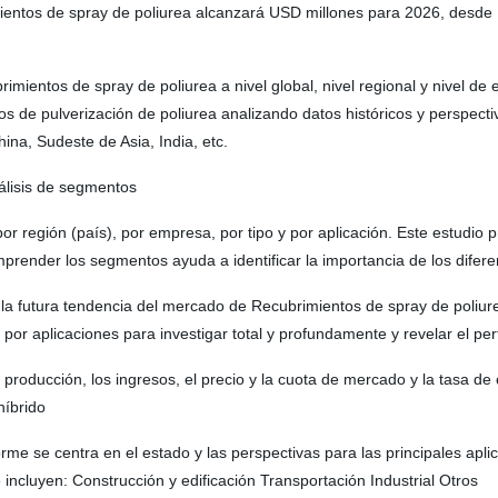
ientos de spray de poliurea alcanzará USD millones para 2026, desd
brimientos de spray de poliurea a nivel global, nivel regional y nivel d
de pulverización de poliurea analizando datos históricos y perspectiva
ina, Sudeste de Asia, India, etc.
álisis de segmentos
or región (país), por empresa, por tipo y por aplicación. Este estudio 
mprender los segmentos ayuda a identificar la importancia de los difer
 la futura tendencia del mercado de Recubrimientos de spray de poliu
or aplicaciones para investigar total y profundamente y revelar el perf
 producción, los ingresos, el precio y la cuota de mercado y la tasa de 
híbrido
orme se centra en el estado y las perspectivas para las principales apli
incluyen: Construcción y edificación Transportación Industrial Otros