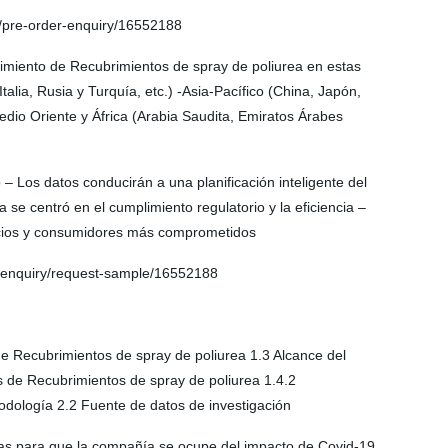
/pre-order-enquiry/16552188
imiento de Recubrimientos de spray de poliurea en estas
lia, Rusia y Turquía, etc.) -Asia-Pacífico (China, Japón,
 Medio Oriente y África (Arabia Saudita, Emiratos Árabes
– Los datos conducirán a una planificación inteligente del
e centró en el cumplimiento regulatorio y la eficiencia –
icios y consumidores más comprometidos
/enquiry/request-sample/16552188
de Recubrimientos de spray de poliurea 1.3 Alcance del
 de Recubrimientos de spray de poliurea 1.4.2
odología 2.2 Fuente de datos de investigación
gias para que la compañía se ocupe del impacto de Covid-19