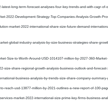
atest-long-term-forecast-analyses-four-key-trends-and-with-cagr-of-
rket-2022-Development-Strategy-Top-Companies-Analysis-Growth-Pros
ion-market-2022-international-share-size-future-demand-international
rket-global-industry-analysis-by-size-business-strategies-share-grow
arket-Size-to-Worth-Around-USD-1014107-million-by-2027-360-Market
-size-share-regional-growth-analysis-business-outlook-and-forecas
ernational-business-analysis-by-trends-size-share-company-summary
o-reach-usd-13877-million-by-2021-outlines-a-new-report-of-100-pag
ervices-market-2022-international-size-prime-key-firms-business-analy