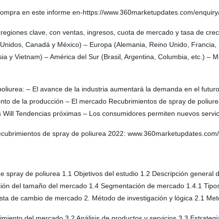
 compra en este informe en-https://www.360marketupdates.com/enquiry
egiones clave, con ventas, ingresos, cuota de mercado y tasa de crec
nidos, Canadá y México) – Europa (Alemania, Reino Unido, Francia, Ita
lasia y Vietnam) – América del Sur (Brasil, Argentina, Columbia, etc.) –
liurea: – El avance de la industria aumentará la demanda en el futuro 
to de la producción – El mercado Recubrimientos de spray de poliurea s
 Will Tendencias próximas – Los consumidores permiten nuevos serv
ecubrimientos de spray de poliurea 2022: www.360marketupdates.com
e spray de poliurea 1.1 Objetivos del estudio 1.2 Descripción general 
ión del tamaño del mercado 1.4 Segmentación de mercado 1.4.1 Tipos
ista de cambio de mercado 2. Método de investigación y lógica 2.1 Met
imiento del mercado 3.2 Análisis de productos y servicios 3.3 Estrate