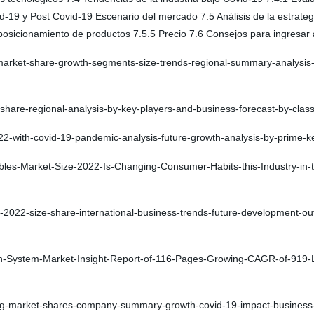
d-19 y Post Covid-19 Escenario del mercado 7.5 Análisis de la estrate
 posicionamiento de productos 7.5.5 Precio 7.6 Consejos para ingresar
rket-share-growth-segments-size-trends-regional-summary-analysis-a
share-regional-analysis-by-key-players-and-business-forecast-by-cl
2-with-covid-19-pandemic-analysis-future-growth-analysis-by-prime-
les-Market-Size-2022-Is-Changing-Consumer-Habits-this-Industry-in-
022-size-share-international-business-trends-future-development-outl
n-System-Market-Insight-Report-of-116-Pages-Growing-CAGR-of-919-
g-market-shares-company-summary-growth-covid-19-impact-business-