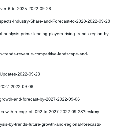
over-6-to-2025-2022-09-28
pects-Industry-Share-and-Forecast-to-2028-2022-09-28
-analysis-prime-leading-players-rising-trends-region-by-
th-trends-revenue-competitive-landscape-and-
-Updates-2022-09-23
t-2027-2022-09-06
-growth-and-forecast-by-2027-2022-09-06
es-with-a-cagr-of–092-to-2027-2022-09-23?tesla=y
sis-by-trends-future-growth-and-regional-forecasts-