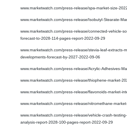
www.marketwatch.com/press-release/spa-market-size-2022-l
www.marketwatch.com/press-release/Isobutyl-Stearate-Ma
www.marketwatch.com/press-release/connected-vehicle-solut
forecast-to-2028-114-pages-report-2022-09-29
www.marketwatch.com/press-release/stevia-leaf-extracts-ma
developments-forecast-by-2027-2022-09-06
www.marketwatch.com/press-release/Acrylic-Adhesives-M
www.marketwatch.com/press-release/thiophene-market-2022
www.marketwatch.com/press-release/flavonoids-market-int
www.marketwatch.com/press-release/nitromethane-market-t
www.marketwatch.com/press-release/vehicle-crash-testing-s
analysis-report-2028-100-pages-report-2022-09-29