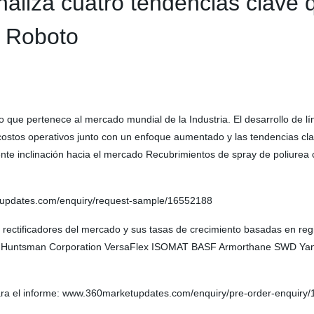
analiza cuatro tendencias clave
– Roboto
que pertenece al mercado mundial de la Industria. El desarrollo de lí
 costos operativos junto con un enfoque aumentado y las tendencias c
ente inclinación hacia el mercado Recubrimientos de spray de poliurea c
updates.com/enquiry/request-sample/16552188
s rectificadores del mercado y sus tasas de crecimiento basadas en r
iams Huntsman Corporation VersaFlex ISOMAT BASF Armorthane SWD Yan
para el informe: www.360marketupdates.com/enquiry/pre-order-enquiry