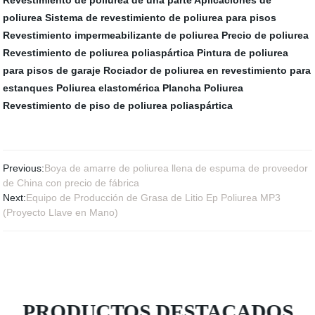
poliurea
Sistema de revestimiento de poliurea para pisos
Revestimiento impermeabilizante de poliurea
Precio de poliurea
Revestimiento de poliurea poliaspártica
Pintura de poliurea
para pisos de garaje
Rociador de poliurea en revestimiento para
estanques
Poliurea elastomérica
Plancha Poliurea
Revestimiento de piso de poliurea poliaspártica
Previous:
Boya de amarre de poliurea llena de espuma de proveedor
de China con precio de fábrica
Next:
Equipo de Producción de Grasa de Litio Ep Poliurea MP3
(Proyecto Llave en Mano)
PRODUCTOS DESTACADOS