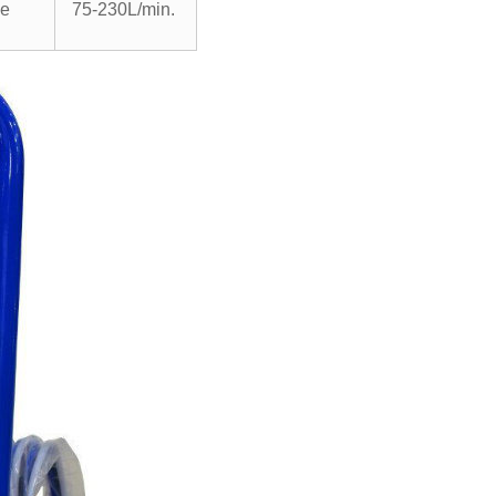
e
75-230L/min.