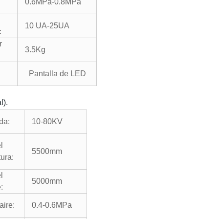
0.6MPa-0.8MPa
10 UA-25UA
:
r
3.5Kg
Pantalla de LED
l).
da
:
10-80KV
l
5500mm
tura
:
l
5000mm
e
:
aire
:
0.4-0.6MPa