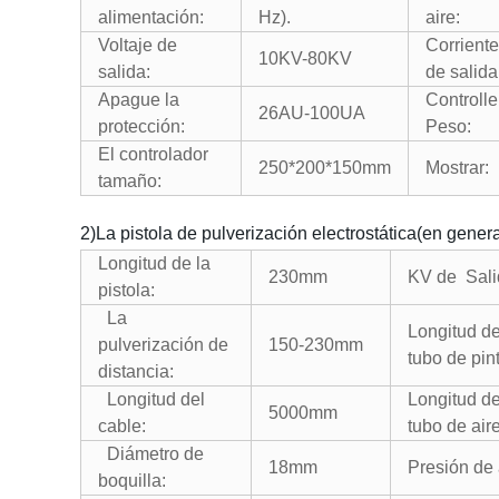
alimentación
:
Hz
).
aire
:
Voltaje de
Corriente
10KV-80KV
salida
:
de salida
Apague la
Controlle
26AU-100UA
protección
:
Peso
:
El controlador
250*200*150
mm
Mostrar
:
tamaño
:
2)La pistola de pulverización electrostática(en genera
Longitud de la
230mm
KV de
Sali
pistola
:
La
Longitud de
pulverización de
150-230mm
tubo de pin
distancia
:
Longitud del
Longitud de
5000mm
cable
:
tubo de air
Diámetro de
18mm
Presión de 
boquilla
: