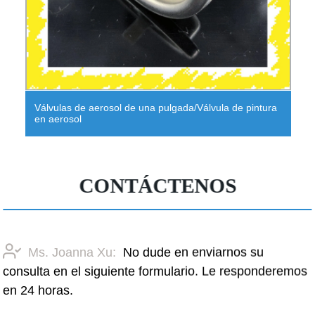
 de aerosol de una pulgada/Válvula de pintura
Aerosol multi
sol
insecticida y
CONTÁCTENOS
Ms. Joanna Xu:
No dude en enviarnos su
consulta en el siguiente formulario. Le responderemos
en 24 horas.