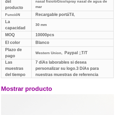
del
nasal fisiolóGico/spray nasal de agua de
mar
producto
Recargable portáTil,
FuncióN
La
30 mm
capacidad
MOQ
10000pcs
El color
Blanco
Plazo de
Paypal ;;T/T
Western Union,
pago
Las
7 díAs laborables si desea
muestras
personalizar su logo.3 DíAs para
del tiempo
nuestras muestras de referencia
Mostrar producto